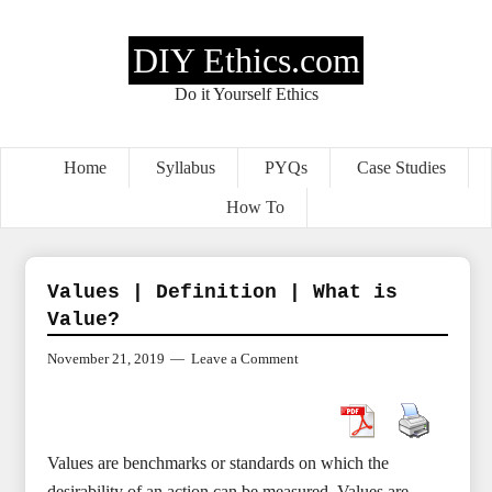
DIY Ethics.com
Do it Yourself Ethics
Home
Syllabus
PYQs
Case Studies
How To
Values | Definition | What is
Value?
November 21, 2019
Leave a Comment
Values are benchmarks or standards on which the
desirability of an action can be measured. Values are