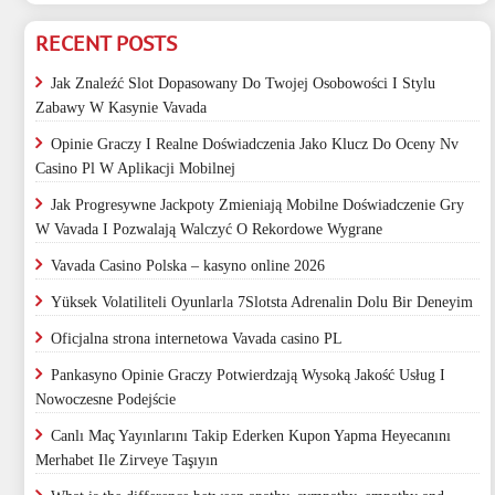
RECENT POSTS
Jak Znaleźć Slot Dopasowany Do Twojej Osobowości I Stylu
Zabawy W Kasynie Vavada
Opinie Graczy I Realne Doświadczenia Jako Klucz Do Oceny Nv
Casino Pl W Aplikacji Mobilnej
Jak Progresywne Jackpoty Zmieniają Mobilne Doświadczenie Gry
W Vavada I Pozwalają Walczyć O Rekordowe Wygrane
Vavada Casino Polska – kasyno online 2026
Yüksek Volatiliteli Oyunlarla 7Slotsta Adrenalin Dolu Bir Deneyim
Oficjalna strona internetowa Vavada casino PL
Pankasyno Opinie Graczy Potwierdzają Wysoką Jakość Usług I
Nowoczesne Podejście
Canlı Maç Yayınlarını Takip Ederken Kupon Yapma Heyecanını
Merhabet Ile Zirveye Taşıyın