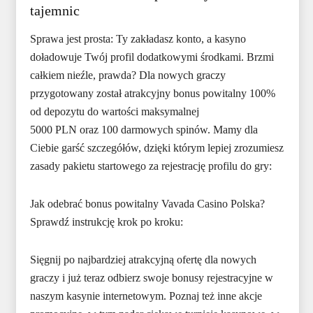
tajemnic
Sprawa jest prosta: Ty zakładasz konto, a kasyno
doładowuje Twój profil dodatkowymi środkami. Brzmi
całkiem nieźle, prawda? Dla nowych graczy
przygotowany został atrakcyjny bonus powitalny 100%
od depozytu do wartości maksymalnej
5000 PLN oraz 100 darmowych spinów. Mamy dla
Ciebie garść szczegółów, dzięki którym lepiej zrozumiesz
zasady pakietu startowego za rejestrację profilu do gry:
Jak odebrać bonus powitalny Vavada Casino Polska?
Sprawdź instrukcję krok po kroku:
Sięgnij po najbardziej atrakcyjną ofertę dla nowych
graczy i już teraz odbierz swoje bonusy rejestracyjne w
naszym kasynie internetowym. Poznaj też inne akcje