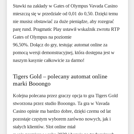
Stawki na zakłady w Gates of Olympus Vavada Casino
mieszczą się w przedziale od 0,01 do 0,50. Dzięki temu
nie musisz obstawiać za duże pieniądze, aby rozegrać
parę rund. Pragmatic Play ustawił wskaźnik zwrotu RTP
Gates of Olympus na poziomie
96,50%. Dołącz do gry, testując automat online za
pomocą wersji demonstracyjnej, która dostępna jest w
naszym kasynie całkowicie za darmo!
Tigers Gold – polecany automat online
marki Booongo
Kolejna polecana przez graczy opcja to gra Tigers Gold
stworzona przez studio Booongo. Ta gra w Vavada
Casino opinie ma bardzo dobre, dzięki czemu od lat
pozostaje częstym wyborem zarówno nowych, jak i
stałych klientów. Slot online miał