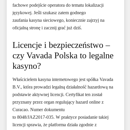
fachowe podejście operatora do tematu lokalizacji
językowej. Jeśli szukasz zatem godnego
zaufania kasyna sieciowego, koniecznie zajrzyj na
oficjalną stronę i zacznij grać już dziś.
Licencje i bezpieczeństwo –
czy Vavada Polska to legalne
kasyno?
Właścicielem kasyna internetowego jest spółka Vavada
B.V., która prowadzi legalną działalność hazardową na
podstawie aktywnej licencji. Certyfikat ten został
przyznany przez organ regulujący hazard online z
Curacao. Numer dokumentu
to 8048/JAZ2017-035. W praktyce posiadanie takiej
licencji sprawia, że platforma działa zgodnie z