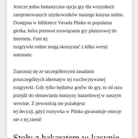
Jeszcze jedna fantastyczna opcja gry dla wszystkich
zarejestrowanych użytkowników naszego kasyna online.
Dostępna w bibliotece Vavada Plinko to popularna
gierka, która przenosi rozwiązania gry planszowej do
Internetu. Fani tej
rozgrywki online mogą skorzystać z kilku wersji
automatu:
Zapoznaj się ze szczegółowymi zasadami
poszczególnych alternatyw tej rozchwytywanej
rozgrywki. Gdy tylko będziesz gotów do gry, to od razu
przejdź do obstawiania maszyny hazardowej w naszym
serwisie. Z pewnością nie pożałujesz
tej decyzji, gdyż rozrywka w Plinko gwarantuje emocje
nie z tej ziemi!
Stoły z bakaratem w kasynie