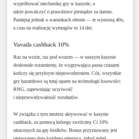
wypróbować mechanikę gry w kasynie, a
także powalczyć o prawdziwe pieniądze za darmo.
Pamiętaj jednak o warunkach obrotu — te wynoszą 40x,
a czas na realizację wymogów to 14 dni.
Vavada cashback 10%
Raz na wozie, raz pod wozem — w naszym kasynie
doskonale rozumiemy, że wygrywająca passa czasami
kończy się przykrym niepowodzeniem. Cóż, wszystkie
gry hazardowe są tutaj oparte na technologii losowości
RNG, zapewniając uczciwość
i nieprzewidywalność rezultatów.
W związku z tym możesz aktywować w kasynie
cashback, za pomocą którego zwrócimy Ci 10%
utraconych na grę środków. Bonus przyznawany jest
pierwszego dnia każdego miesiąca, żebyś mógł