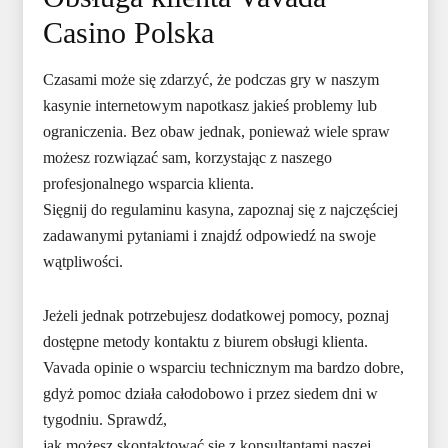
Casino Polska
Czasami może się zdarzyć, że podczas gry w naszym
kasynie internetowym napotkasz jakieś problemy lub
ograniczenia. Bez obaw jednak, ponieważ wiele spraw
możesz rozwiązać sam, korzystając z naszego
profesjonalnego wsparcia klienta.
Sięgnij do regulaminu kasyna, zapoznaj się z najczęściej
zadawanymi pytaniami i znajdź odpowiedź na swoje
wątpliwości.
Jeżeli jednak potrzebujesz dodatkowej pomocy, poznaj
dostępne metody kontaktu z biurem obsługi klienta.
Vavada opinie o wsparciu technicznym ma bardzo dobre,
gdyż pomoc działa całodobowo i przez siedem dni w
tygodniu. Sprawdź,
jak możesz skontaktować się z konsultantami naszej