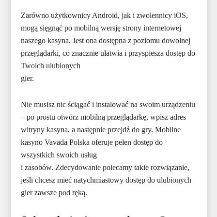
Zarówno użytkownicy Android, jak i zwolennicy iOS,
mogą sięgnąć po mobilną wersję strony internetowej
naszego kasyna. Jest ona dostępna z poziomu dowolnej
przeglądarki, co znacznie ułatwia i przyspiesza dostęp do
Twoich ulubionych
gier.
Nie musisz nic ściągać i instalować na swoim urządzeniu
– po prostu otwórz mobilną przeglądarkę, wpisz adres
witryny kasyna, a następnie przejdź do gry. Mobilne
kasyno Vavada Polska oferuje pełen dostęp do
wszystkich swoich usług
i zasobów. Zdecydowanie polecamy takie rozwiązanie,
jeśli chcesz mieć natychmiastowy dostęp do ulubionych
gier zawsze pod ręką.