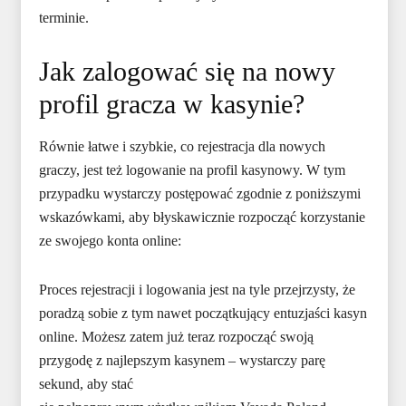
terminie.
Jak zalogować się na nowy
profil gracza w kasynie?
Równie łatwe i szybkie, co rejestracja dla nowych
graczy, jest też logowanie na profil kasynowy. W tym
przypadku wystarczy postępować zgodnie z poniższymi
wskazówkami, aby błyskawicznie rozpocząć korzystanie
ze swojego konta online:
Proces rejestracji i logowania jest na tyle przejrzysty, że
poradzą sobie z tym nawet początkujący entuzjaści kasyn
online. Możesz zatem już teraz rozpocząć swoją
przygodę z najlepszym kasynem – wystarczy parę
sekund, aby stać