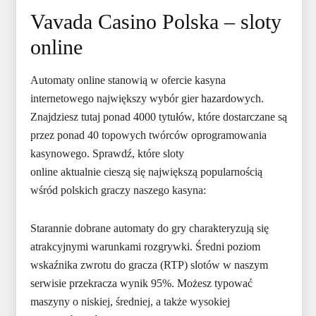
Vavada Casino Polska – sloty
online
Automaty online stanowią w ofercie kasyna
internetowego największy wybór gier hazardowych.
Znajdziesz tutaj ponad 4000 tytułów, które dostarczane są
przez ponad 40 topowych twórców oprogramowania
kasynowego. Sprawdź, które sloty
online aktualnie cieszą się największą popularnością
wśród polskich graczy naszego kasyna:
Starannie dobrane automaty do gry charakteryzują się
atrakcyjnymi warunkami rozgrywki. Średni poziom
wskaźnika zwrotu do gracza (RTP) slotów w naszym
serwisie przekracza wynik 95%. Możesz typować
maszyny o niskiej, średniej, a także wysokiej