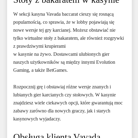
W sekcji kasyna Vavada baccarat cieszy się rosnącą
popularnością, co sprawia, że w lobby pojawiają się
nowe wersje tej gry karcianej. Możesz obstawiać nie
tylko wirtualne stoły z bakaratem, ale również rozgrywki
z prawdziwymi krupierami
w kasynie na żywo. Dostawcami ulubionych gier
naszych użytkowników są między innymi Evolution
Gaming, a także BetGames.
Rozpocznij grę i obstawiaj różne wersje znanych i
lubianych gier karcianych czy stołowych. W kasynie
znajdziesz wiele ciekawych opcji, które gwarantują moc
zabawy zarówno dla nowych graczy, jak i starych
kasynowych wyjadaczy.
Obsługa klienta Vavada