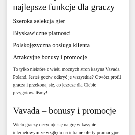
najlepsze funkcje dla graczy
Szeroka selekcja gier
Błyskawiczne płatności
Polskojęzyczna obsługa klienta
Atrakcyjne bonusy i promocje
To tylko niektóre z wielu mocnych stron kasyna Vavada
Poland. Jesteś gotów odkryć je wszystkie? Otwórz profil
gracza i przekonaj się, co jeszcze dla Ciebie
przygotowaliśmy!
Vavada – bonusy i promocje
Wielu graczy decyduje się na grę w kasynie
internetowym ze względu na intratne oferty promocyjne.