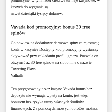
promocyjne, w tym nader ciekawe turnieje kasynowe, w
których do wygrania są
nawet dziesiątki tysięcy dolarów.
Vavada kod promocyjny: bonus 30 free
spinów
Co powiesz na dodatkowe darmowe spiny za rejestrację
konta w kasynie? Dostępny kod promocyjny wystarczy
aktywować przy zakładaniu profilu gracza. Pozwala on
otrzymać aż 30 free spinów na slot online o nazwie
Towering Plays
Valhalla.
Ten przygotowany przez kasyno Vavada bonus bez
depozytu nie wymaga wpłaty na konto, jest więc
bonusem bez ryzyka utraty własnych środków
finansowych. Za pomocą darmowych obrotów możesz