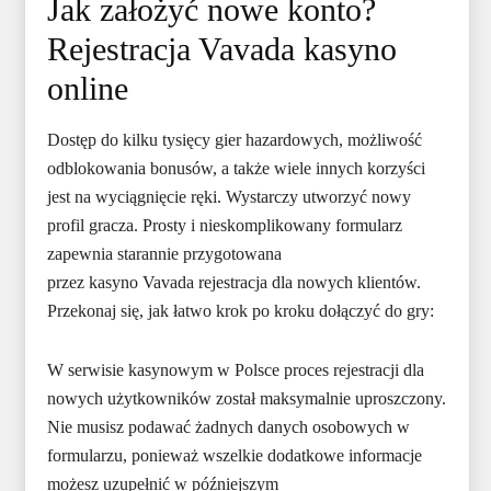
Jak założyć nowe konto?
Rejestracja Vavada kasyno
online
Dostęp do kilku tysięcy gier hazardowych, możliwość
odblokowania bonusów, a także wiele innych korzyści
jest na wyciągnięcie ręki. Wystarczy utworzyć nowy
profil gracza. Prosty i nieskomplikowany formularz
zapewnia starannie przygotowana
przez kasyno Vavada rejestracja dla nowych klientów.
Przekonaj się, jak łatwo krok po kroku dołączyć do gry:
W serwisie kasynowym w Polsce proces rejestracji dla
nowych użytkowników został maksymalnie uproszczony.
Nie musisz podawać żadnych danych osobowych w
formularzu, ponieważ wszelkie dodatkowe informacje
możesz uzupełnić w późniejszym