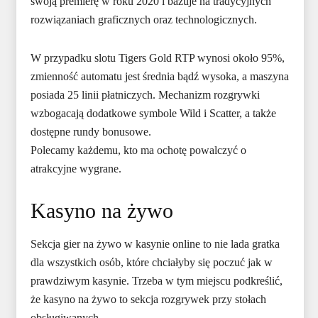
swoją premierę w roku 2020 i bazuje na tradycyjnych
rozwiązaniach graficznych oraz technologicznych.
W przypadku slotu Tigers Gold RTP wynosi około 95%,
zmienność automatu jest średnia bądź wysoka, a maszyna
posiada 25 linii płatniczych. Mechanizm rozgrywki
wzbogacają dodatkowe symbole Wild i Scatter, a także
dostępne rundy bonusowe.
Polecamy każdemu, kto ma ochotę powalczyć o
atrakcyjne wygrane.
Kasyno na żywo
Sekcja gier na żywo w kasynie online to nie lada gratka
dla wszystkich osób, które chciałyby się poczuć jak w
prawdziwym kasynie. Trzeba w tym miejscu podkreślić,
że kasyno na żywo to sekcja rozgrywek przy stołach
obsługiwanych