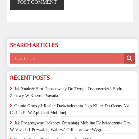
SEARCH ARTICLES
RECENT POSTS
Jak Znaleźć Slot Dopasowany Do Twojej Osobowości I Stylu
Zabawy W Kasynie Vavada
Opinie Graczy I Realne Doświadczenia Jako Klucz Do Oceny Nv
Casino Pl W Aplikacji Mobilnej
Jak Progresywne Jackpoty Zmieniają Mobilne Doświadczenie Gry
W Vavada I Pozwalają Walczyć O Rekordowe Wygrane