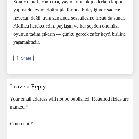
Sonuç olarak, canlı maç yayınlarını takip ederken kupon
yapma deneyimi doğru platformda birleştiğinde sadece
heyecan değil, aynı zamanda sosyalleşme fırsatı da sunar.
Akıllıca hareket edin, paylaşın ve her şeyden önemlisi
oyunun tadını çıkarın — çünkü gerçek zafer keyfi birlikte
yaşamaktadır.
Share
Leave a Reply
Your email address will not be published.
Required fields are
marked
*
Comment
*