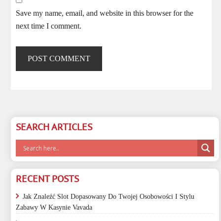
Save my name, email, and website in this browser for the
next time I comment.
SEARCH ARTICLES
RECENT POSTS
Jak Znaleźć Slot Dopasowany Do Twojej Osobowości I Stylu
Zabawy W Kasynie Vavada