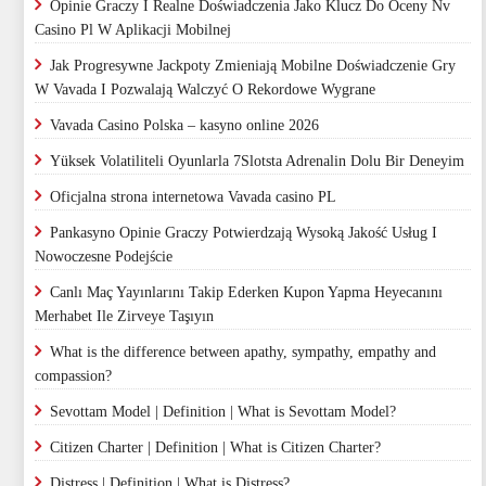
Opinie Graczy I Realne Doświadczenia Jako Klucz Do Oceny Nv
Casino Pl W Aplikacji Mobilnej
Jak Progresywne Jackpoty Zmieniają Mobilne Doświadczenie Gry
W Vavada I Pozwalają Walczyć O Rekordowe Wygrane
Vavada Casino Polska – kasyno online 2026
Yüksek Volatiliteli Oyunlarla 7Slotsta Adrenalin Dolu Bir Deneyim
Oficjalna strona internetowa Vavada casino PL
Pankasyno Opinie Graczy Potwierdzają Wysoką Jakość Usług I
Nowoczesne Podejście
Canlı Maç Yayınlarını Takip Ederken Kupon Yapma Heyecanını
Merhabet Ile Zirveye Taşıyın
What is the difference between apathy, sympathy, empathy and
compassion?
Sevottam Model | Definition | What is Sevottam Model?
Citizen Charter | Definition | What is Citizen Charter?
Distress | Definition | What is Distress?