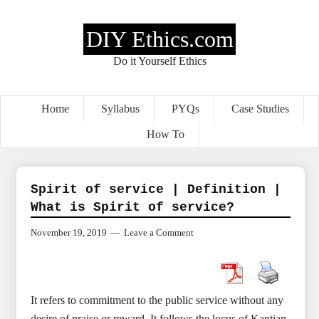
DIY Ethics.com
Do it Yourself Ethics
Home
Syllabus
PYQs
Case Studies
How To
Spirit of service | Definition |
What is Spirit of service?
November 19, 2019
Leave a Comment
It refers to commitment to the public service without any
desire of praise or reward. It follows the locus of Kantian