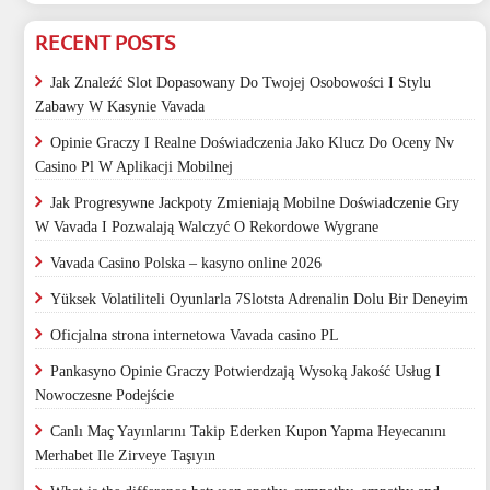
RECENT POSTS
Jak Znaleźć Slot Dopasowany Do Twojej Osobowości I Stylu
Zabawy W Kasynie Vavada
Opinie Graczy I Realne Doświadczenia Jako Klucz Do Oceny Nv
Casino Pl W Aplikacji Mobilnej
Jak Progresywne Jackpoty Zmieniają Mobilne Doświadczenie Gry
W Vavada I Pozwalają Walczyć O Rekordowe Wygrane
Vavada Casino Polska – kasyno online 2026
Yüksek Volatiliteli Oyunlarla 7Slotsta Adrenalin Dolu Bir Deneyim
Oficjalna strona internetowa Vavada casino PL
Pankasyno Opinie Graczy Potwierdzają Wysoką Jakość Usług I
Nowoczesne Podejście
Canlı Maç Yayınlarını Takip Ederken Kupon Yapma Heyecanını
Merhabet Ile Zirveye Taşıyın