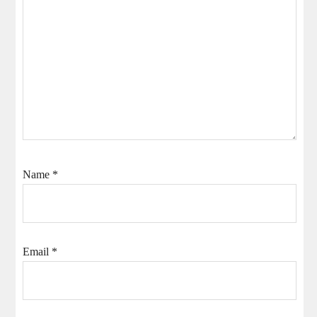
Name
*
Email
*