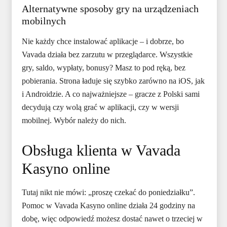
Alternatywne sposoby gry na urządzeniach
mobilnych
Nie każdy chce instalować aplikacje – i dobrze, bo
Vavada działa bez zarzutu w przeglądarce. Wszystkie
gry, saldo, wypłaty, bonusy? Masz to pod ręką, bez
pobierania. Strona ładuje się szybko zarówno na iOS, jak
i Androidzie. A co najważniejsze – gracze z Polski sami
decydują czy wolą grać w aplikacji, czy w wersji
mobilnej. Wybór należy do nich.
Obsługa klienta w Vavada
Kasyno online
Tutaj nikt nie mówi: „proszę czekać do poniedziałku”.
Pomoc w Vavada Kasyno online działa 24 godziny na
dobę, więc odpowiedź możesz dostać nawet o trzeciej w