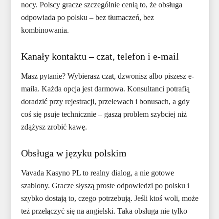
nocy. Polscy gracze szczególnie cenią to, że obsługa
odpowiada po polsku – bez tłumaczeń, bez
kombinowania.
Kanały kontaktu – czat, telefon i e-mail
Masz pytanie? Wybierasz czat, dzwonisz albo piszesz e-
maila. Każda opcja jest darmowa. Konsultanci potrafią
doradzić przy rejestracji, przelewach i bonusach, a gdy
coś się psuje technicznie – gaszą problem szybciej niż
zdążysz zrobić kawę.
Obsługa w języku polskim
Vavada Kasyno PL to realny dialog, a nie gotowe
szablony. Gracze słyszą proste odpowiedzi po polsku i
szybko dostają to, czego potrzebują. Jeśli ktoś woli, może
też przełączyć się na angielski. Taka obsługa nie tylko