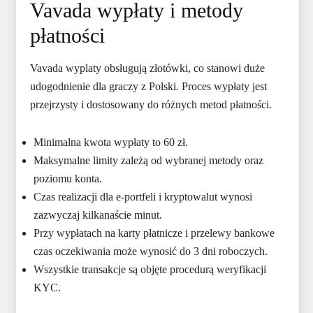
Vavada wypłaty i metody
płatności
Vavada wyplaty obsługują złotówki, co stanowi duże
udogodnienie dla graczy z Polski. Proces wypłaty jest
przejrzysty i dostosowany do różnych metod płatności.
Minimalna kwota wypłaty to 60 zł.
Maksymalne limity zależą od wybranej metody oraz
poziomu konta.
Czas realizacji dla e-portfeli i kryptowalut wynosi
zazwyczaj kilkanaście minut.
Przy wypłatach na karty płatnicze i przelewy bankowe
czas oczekiwania może wynosić do 3 dni roboczych.
Wszystkie transakcje są objęte procedurą weryfikacji
KYC.