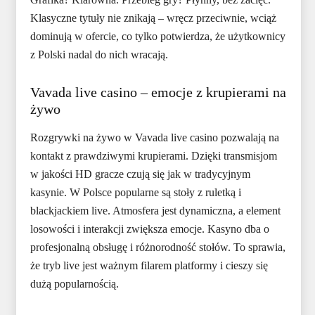
Klasyczne tytuły nie znikają – wręcz przeciwnie, wciąż
dominują w ofercie, co tylko potwierdza, że użytkownicy
z Polski nadal do nich wracają.
Vavada live casino – emocje z krupierami na
żywo
Rozgrywki na żywo w Vavada live casino pozwalają na
kontakt z prawdziwymi krupierami. Dzięki transmisjom
w jakości HD gracze czują się jak w tradycyjnym
kasynie. W Polsce popularne są stoły z ruletką i
blackjackiem live. Atmosfera jest dynamiczna, a element
losowości i interakcji zwiększa emocje. Kasyno dba o
profesjonalną obsługę i różnorodność stołów. To sprawia,
że tryb live jest ważnym filarem platformy i cieszy się
dużą popularnością.