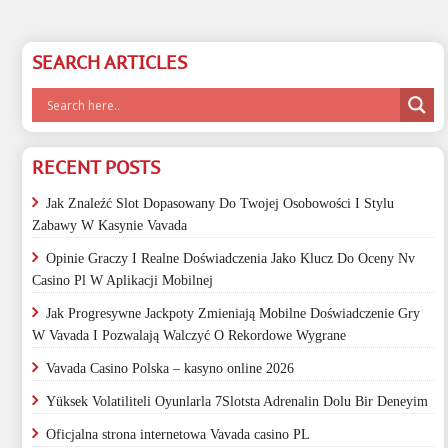
SEARCH ARTICLES
RECENT POSTS
Jak Znaleźć Slot Dopasowany Do Twojej Osobowości I Stylu
Zabawy W Kasynie Vavada
Opinie Graczy I Realne Doświadczenia Jako Klucz Do Oceny Nv
Casino Pl W Aplikacji Mobilnej
Jak Progresywne Jackpoty Zmieniają Mobilne Doświadczenie Gry
W Vavada I Pozwalają Walczyć O Rekordowe Wygrane
Vavada Casino Polska – kasyno online 2026
Yüksek Volatiliteli Oyunlarla 7Slotsta Adrenalin Dolu Bir Deneyim
Oficjalna strona internetowa Vavada casino PL