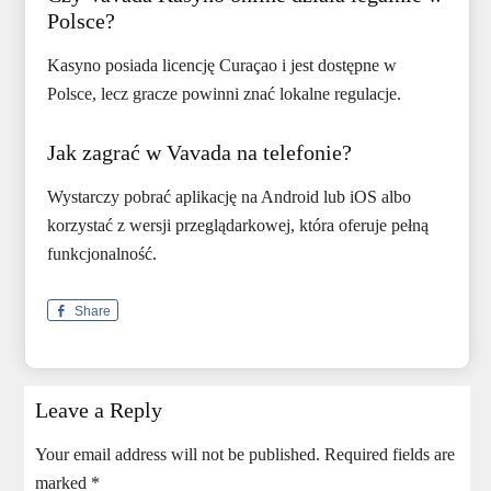
Polsce?
Kasyno posiada licencję Curaçao i jest dostępne w
Polsce, lecz gracze powinni znać lokalne regulacje.
Jak zagrać w Vavada na telefonie?
Wystarczy pobrać aplikację na Android lub iOS albo
korzystać z wersji przeglądarkowej, która oferuje pełną
funkcjonalność.
Share
Leave a Reply
Your email address will not be published.
Required fields are
marked
*