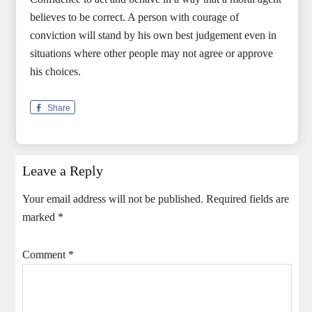
believes to be correct. A person with courage of
conviction will stand by his own best judgement even in
situations where other people may not agree or approve
his choices.
Share
Leave a Reply
Your email address will not be published.
Required fields are
marked
*
Comment
*